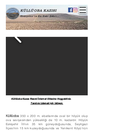
KÜLLÜOBA KAZISI
Eskişehir'in En Eski Şehri...
Küllüoba Kazısı Resmi İnternet Sitesine Hoşgeldiniz.
Tanıtımı izlemek için tıklayın.
Küllüoba
350 x 200 m. ebatlarında oval bir höyük olup
ova seviyesinden yüksekliği de 10 m. kadardır. Höyük
Eskişehir İli’nın 35 km güneydoğusunda, Seyitgazi
İlçesi’nin 15 km kuzeydoğusunda ve Yenikent Köyü’nün