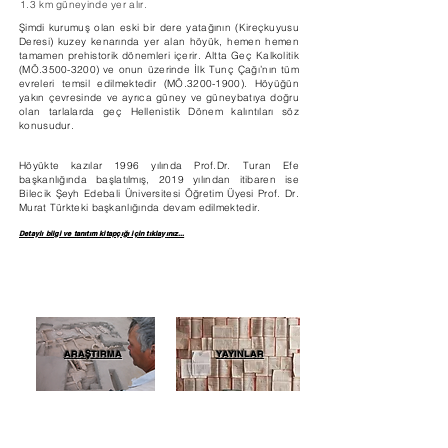
1.3 km güneyinde yer alır.
Şimdi kurumuş olan eski bir dere yatağının (Kireçkuyusu
Deresi) kuzey kenarında yer alan höyük, hemen hemen
tamamen prehistorik dönemleri içerir. Altta Geç Kalkolitik
(MÖ.3500-3200) ve onun üzerinde İlk Tunç Çağı’nın tüm
evreleri temsil edilmektedir (MÖ.3200-1900).
Höyüğün
yakın çevresinde ve ayrıca güney ve güneybatıya doğru
olan tarlalarda geç Hellenistik Dönem kalıntıları söz
konusudur.
Höyükte kazılar 1996 yılında Prof.Dr. Turan Efe
başkanlığında başlatılmış, 2019 yılından itibaren ise
Bilecik Şeyh Edebali Üniversitesi Öğretim Üyesi Prof. Dr.
Murat Türkteki başkanlığında devam edilmektedir.
Detaylı bilgi ve tanıtım kitapçığı için tıklayınız...
ARAŞTIRMA
YAYINLAR