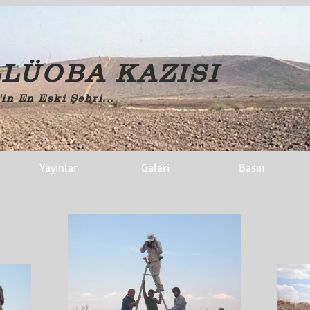
LÜOBA KAZISI
in En Eski Şehri...
Yayınlar
Galeri
Basın