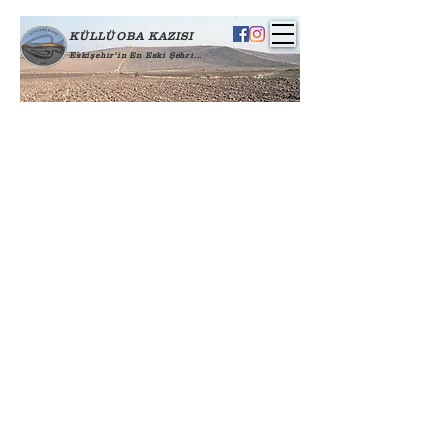
KÜLLÜOBA KAZISI
Eskişehir'in En Eski Şehri...
© 2026 Küllüoba Kazıları
Tasarım: AKYOL & TUNA